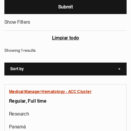
Show Filters
Limpiar todo
Showing 1 results
Sort by
Sort a
Medical Manager Hematology - ACC Cluster
Regular, Full time
Research
Panamá