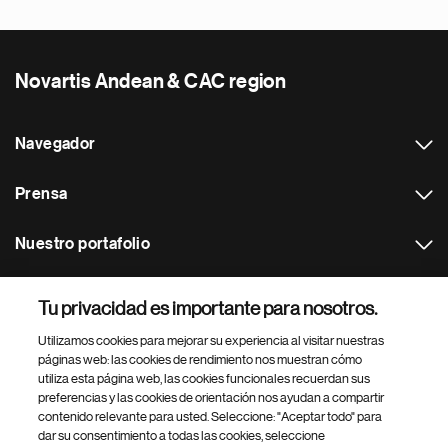
Novartis Andean & CAC region
Navegador
Prensa
Nuestro portafolio
Otras webs
Tu privacidad es importante para nosotros.
Utilizamos cookies para mejorar su experiencia al visitar nuestras
Footer Site Search
páginas web: las cookies de rendimiento nos muestran cómo
utiliza esta página web, las cookies funcionales recuerdan sus
preferencias y las cookies de orientación nos ayudan a compartir
contenido relevante para usted. Seleccione: "Aceptar todo" para
dar su consentimiento a todas las cookies, seleccione