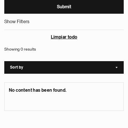
Show Filters
Limpiar todo
Showing 0 results
Sort by
Sort a
No content has been found.