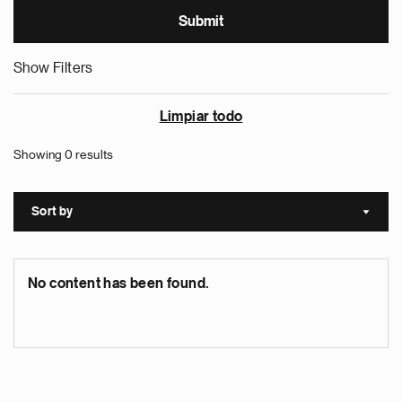
Show Filters
Limpiar todo
Showing 0 results
Sort by
Sort a
No content has been found.