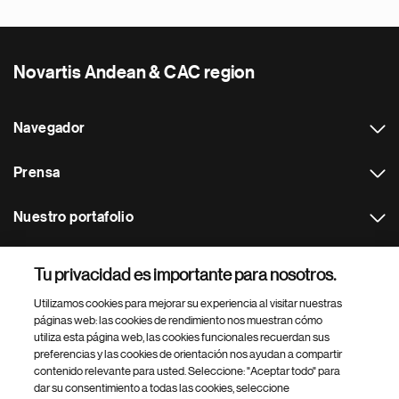
Novartis Andean & CAC region
Navegador
Prensa
Nuestro portafolio
Otras webs
Tu privacidad es importante para nosotros.
Utilizamos cookies para mejorar su experiencia al visitar nuestras
Footer Site Search
páginas web: las cookies de rendimiento nos muestran cómo
utiliza esta página web, las cookies funcionales recuerdan sus
preferencias y las cookies de orientación nos ayudan a compartir
contenido relevante para usted. Seleccione: "Aceptar todo" para
dar su consentimiento a todas las cookies, seleccione