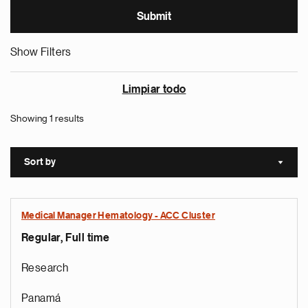
Show Filters
Limpiar todo
Showing 1 results
Sort by
Sort a
Medical Manager Hematology - ACC Cluster
Regular, Full time
Research
Panamá