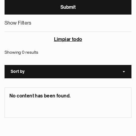
Show Filters
Limpiar todo
Showing 0 results
Sort by
Sort a
No content has been found.