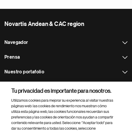
Novartis Andean & CAC region
Navegador
Prensa
Nuestro portafolio
Otras webs
Tu privacidad es importante para nosotros.
Utilizamos cookies para mejorar su experiencia al visitar nuestras
Footer Site Search
páginas web: las cookies de rendimiento nos muestran cómo
utiliza esta página web, las cookies funcionales recuerdan sus
preferencias y las cookies de orientación nos ayudan a compartir
contenido relevante para usted. Seleccione: "Aceptar todo" para
dar su consentimiento a todas las cookies, seleccione