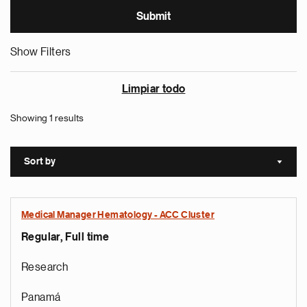
Show Filters
Limpiar todo
Showing 1 results
Sort by
Sort a
Medical Manager Hematology - ACC Cluster
Regular, Full time
Research
Panamá