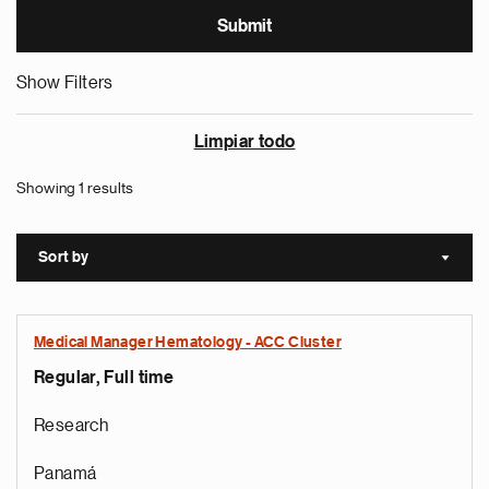
Show Filters
Limpiar todo
Showing 1 results
Sort by
Sort a
Medical Manager Hematology - ACC Cluster
Regular, Full time
Research
Panamá