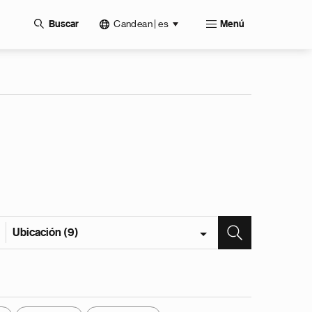
Candean | es
Buscar
Menú
Ubicación (9)