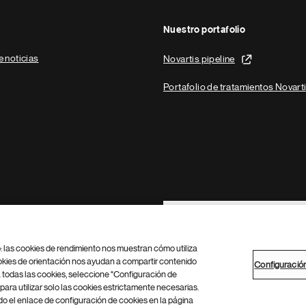
Nuestro portafolio
e noticias
Novartis pipeline
Portafolio de tratamientos Novart
Footer Site Search
b: las cookies de rendimiento nos muestran cómo utiliza
okies de orientación nos ayudan a compartir contenido
Configuració
 todas las cookies, seleccione "Configuración de
para utilizar solo las cookies estrictamente necesarias.
Configuración de cookies
Mapa del sitio
 el enlace de configuración de cookies en la página