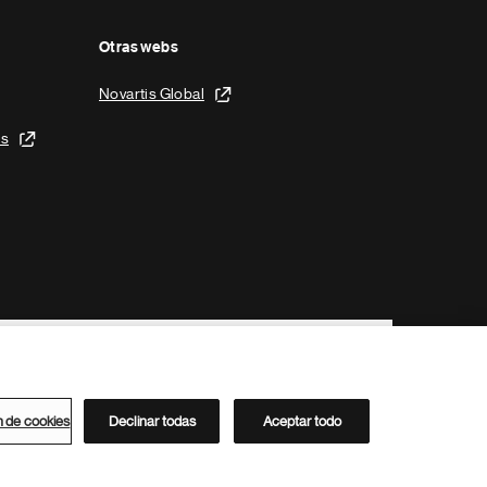
Otras webs
Novartis Global
is
n de cookies
Declinar todas
Aceptar todo
Directorio de Novartis
Este sitio está dirigido al público del clúster ACC