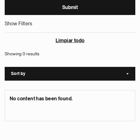
Show Filters
Limpiar todo
Showing 0 results
Sort by
Sort a
No content has been found.