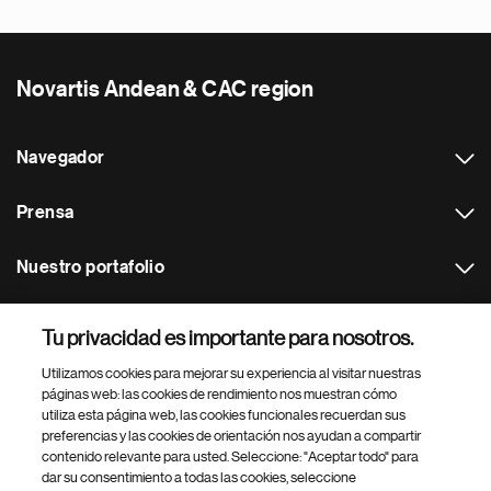
Novartis Andean & CAC region
Navegador
Prensa
Nuestro portafolio
Otras webs
Tu privacidad es importante para nosotros.
Utilizamos cookies para mejorar su experiencia al visitar nuestras
Footer Site Search
páginas web: las cookies de rendimiento nos muestran cómo
utiliza esta página web, las cookies funcionales recuerdan sus
preferencias y las cookies de orientación nos ayudan a compartir
contenido relevante para usted. Seleccione: "Aceptar todo" para
dar su consentimiento a todas las cookies, seleccione