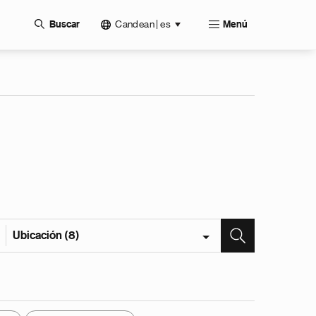
Candean | es
Buscar
Menú
Ubicación (8)