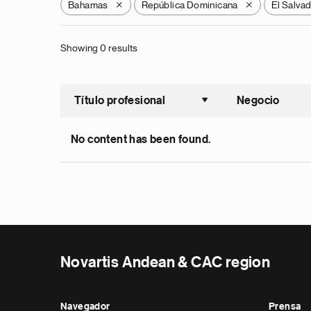
Bahamas
República Dominicana
El Salva
X
X
Showing 0 results
Título profesional
Negocio
Ordenar a
No content has been found.
Novartis Andean & CAC region
Navegador
Prensa