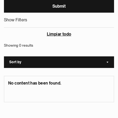
Show Filters
Limpiar todo
Showing 0 results
Sort by
Sort a
No content has been found.