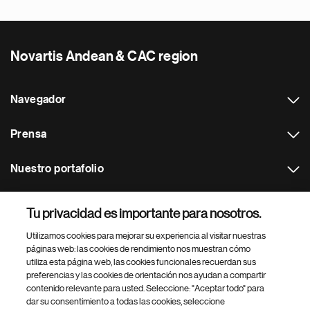
Novartis Andean & CAC region
Navegador
Prensa
Nuestro portafolio
Otras webs
Tu privacidad es importante para nosotros.
Utilizamos cookies para mejorar su experiencia al visitar nuestras
Footer Site Search
páginas web: las cookies de rendimiento nos muestran cómo
utiliza esta página web, las cookies funcionales recuerdan sus
preferencias y las cookies de orientación nos ayudan a compartir
contenido relevante para usted. Seleccione: "Aceptar todo" para
dar su consentimiento a todas las cookies, seleccione