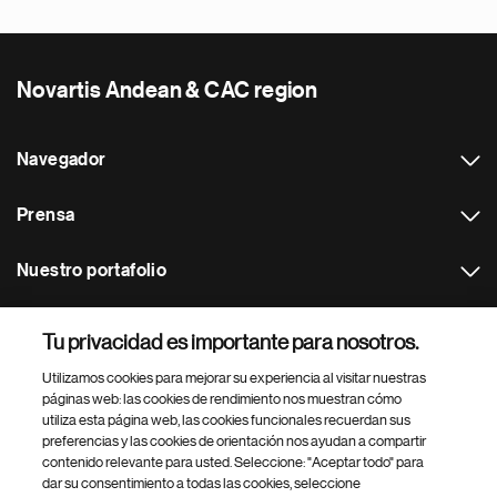
Novartis Andean & CAC region
Navegador
Prensa
Nuestro portafolio
Otras webs
Tu privacidad es importante para nosotros.
Utilizamos cookies para mejorar su experiencia al visitar nuestras
Footer Site Search
páginas web: las cookies de rendimiento nos muestran cómo
utiliza esta página web, las cookies funcionales recuerdan sus
preferencias y las cookies de orientación nos ayudan a compartir
contenido relevante para usted. Seleccione: "Aceptar todo" para
dar su consentimiento a todas las cookies, seleccione