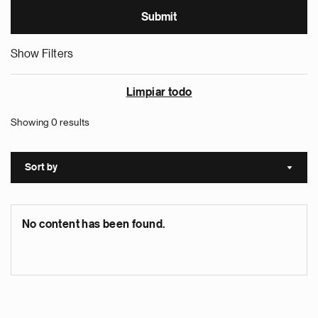
Show Filters
Limpiar todo
Showing 0 results
Sort by
Sort a
No content has been found.