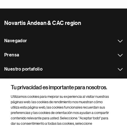
Novartis Andean & CAC region
Navegador
Prensa
Nuestro portafolio
Otras webs
Tu privacidad es importante para nosotros.
Utilizamos cookies para mejorar su experiencia al visitar nuestras
Footer Site Search
páginas web: las cookies de rendimiento nos muestran cómo
utiliza esta página web, las cookies funcionales recuerdan sus
preferencias y las cookies de orientación nos ayudan a compartir
contenido relevante para usted. Seleccione: "Aceptar todo" para
dar su consentimiento a todas las cookies, seleccione