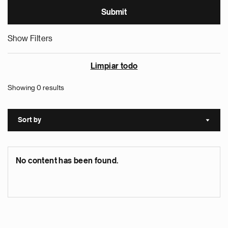
Show Filters
Limpiar todo
Showing 0 results
Sort by
Sort a
No content has been found.