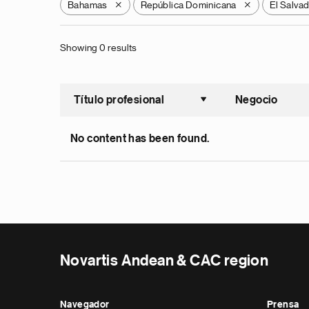
Bahamas
República Dominicana
El Salva
X
X
Showing 0 results
Título profesional
Negocio
Ordenar a
No content has been found.
Novartis Andean & CAC region
Navegador
Prensa