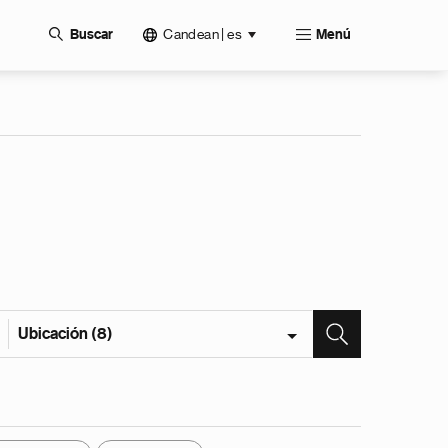
Candean | es
Buscar
Menú
Ubicación (8)