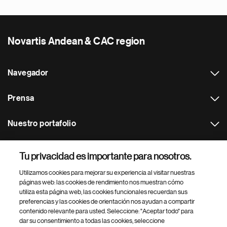
Novartis Andean & CAC region
Navegador
Prensa
Nuestro portafolio
Otras webs
Tu privacidad es importante para nosotros.
Utilizamos cookies para mejorar su experiencia al visitar nuestras
Footer Site Search
páginas web: las cookies de rendimiento nos muestran cómo
utiliza esta página web, las cookies funcionales recuerdan sus
preferencias y las cookies de orientación nos ayudan a compartir
contenido relevante para usted. Seleccione: "Aceptar todo" para
dar su consentimiento a todas las cookies, seleccione