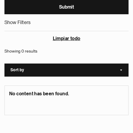
Show Filters
Limpiar todo
Showing 0 results
Sort by
Sort a
No content has been found.