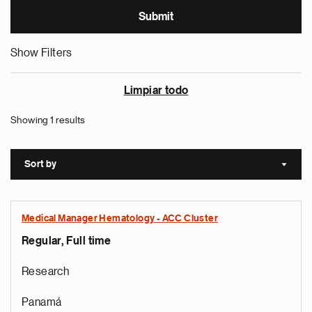
Show Filters
Limpiar todo
Showing 1 results
Sort by
Sort a
Medical Manager Hematology - ACC Cluster
Regular, Full time
Research
Panamá