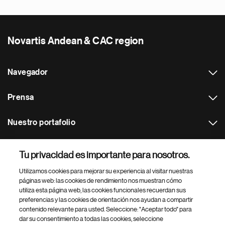
Novartis Andean & CAC region
Navegador
Prensa
Nuestro portafolio
Otras webs
Tu privacidad es importante para nosotros.
Utilizamos cookies para mejorar su experiencia al visitar nuestras
Footer Site Search
páginas web: las cookies de rendimiento nos muestran cómo
utiliza esta página web, las cookies funcionales recuerdan sus
preferencias y las cookies de orientación nos ayudan a compartir
contenido relevante para usted. Seleccione: "Aceptar todo" para
dar su consentimiento a todas las cookies, seleccione