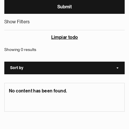
Show Filters
Limpiar todo
Showing 0 results
Sort by
Sort a
No content has been found.