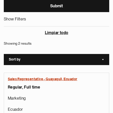
Show Filters
Limpiar todo
Showing 2 results
Sort by
Sort a
Sales Representative - Guayaquil, Ecuador
Regular, Full time
Marketing
Ecuador