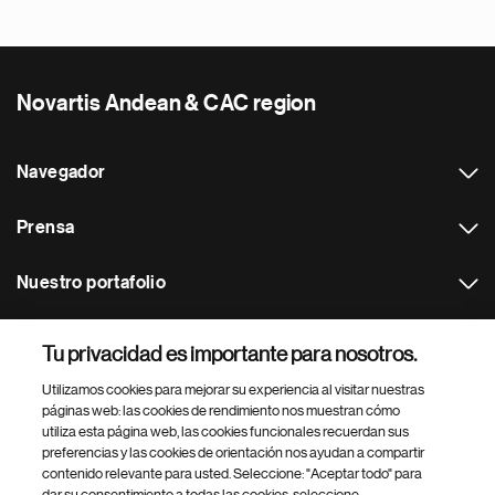
Novartis Andean & CAC region
Navegador
Prensa
Nuestro portafolio
Otras webs
Tu privacidad es importante para nosotros.
Utilizamos cookies para mejorar su experiencia al visitar nuestras
Footer Site Search
páginas web: las cookies de rendimiento nos muestran cómo
utiliza esta página web, las cookies funcionales recuerdan sus
preferencias y las cookies de orientación nos ayudan a compartir
contenido relevante para usted. Seleccione: "Aceptar todo" para
dar su consentimiento a todas las cookies, seleccione