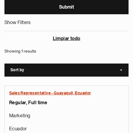
Show Filters
Limpiar todo
Showing 1 results
Sort by
Sort a
Sales Representative - Guayaquil, Ecuador
Regular, Full time
Marketing
Ecuador