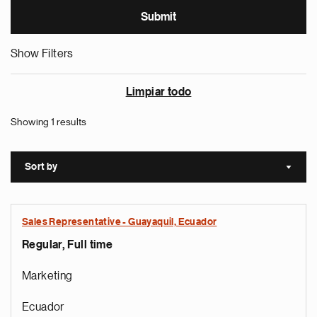
Show Filters
Limpiar todo
Showing 1 results
Sort by
Sort a
Sales Representative - Guayaquil, Ecuador
Regular, Full time
Marketing
Ecuador