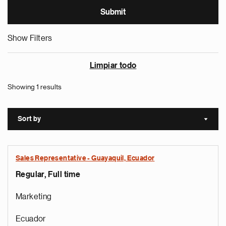
Show Filters
Limpiar todo
Showing 1 results
Sort by
Sort a
Sales Representative - Guayaquil, Ecuador
Regular, Full time
Marketing
Ecuador