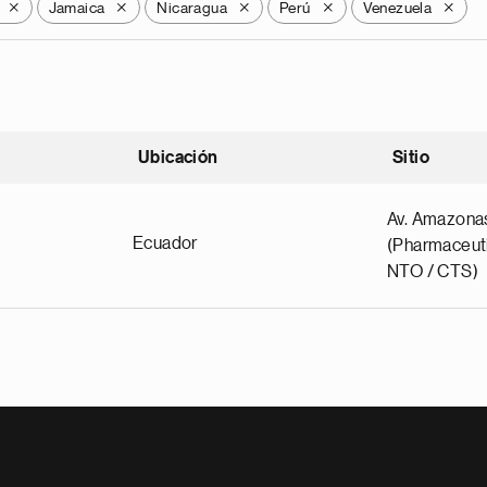
Jamaica
Nicaragua
Perú
Venezuela
X
X
X
X
X
Ubicación
Sitio
scendente
Av. Amazona
Ecuador
(Pharmaceuti
NTO / CTS)