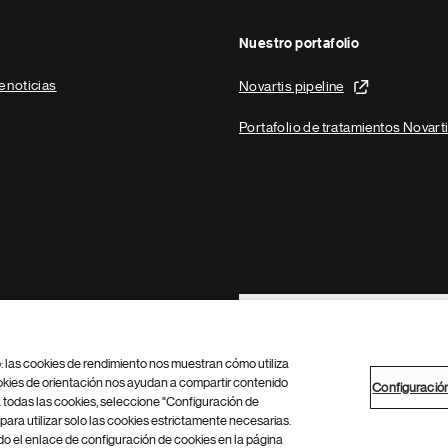
Nuestro portafolio
e noticias
Novartis pipeline
Portafolio de tratamientos Novart
Footer Site Search
b: las cookies de rendimiento nos muestran cómo utiliza
okies de orientación nos ayudan a compartir contenido
Configuració
 todas las cookies, seleccione "Configuración de
para utilizar solo las cookies estrictamente necesarias.
Configuración de cookies
Mapa del sitio
 el enlace de configuración de cookies en la página