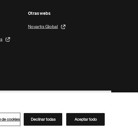
Otras webs
Novartis Global
is
n de cookies
Declinar todas
Aceptar todo
Directorio de Novartis
Este sitio está dirigido al público del clúster ACC