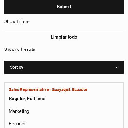
Show Filters
Limpiar todo
Showing 1 results
Sort by
Sort a
Sales Representative - Guayaquil, Ecuador
Regular, Full time
Marketing
Ecuador