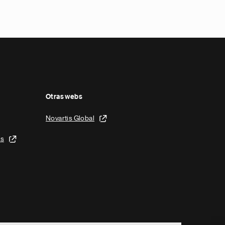
Otras webs
Novartis Global
is