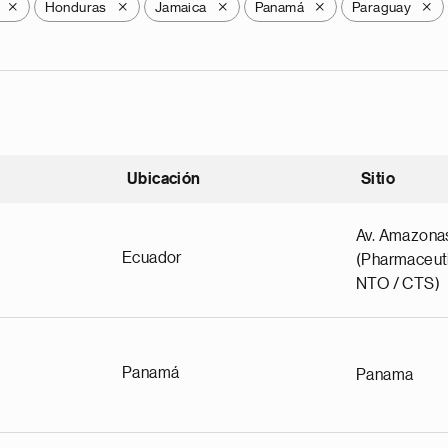
Honduras
Jamaica
Panamá
Paraguay
X
X
X
X
X
Ubicación
Sitio
scendente
Av. Amazona
Ecuador
(Pharmaceuti
NTO / CTS)
Panamá
Panama