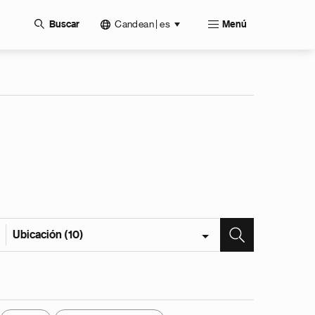
Candean | es
Buscar
Menú
Ubicación (10)