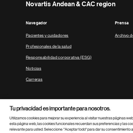
Novartis Andean & CAC region
Navegador
Prensa
Pacientes y cuidadores
Archivo d
Profesionales de la salud
Responsabilidad corporativa (ESG)
Noticias
Carreras
Tu privacidad es importante para nosotros.
Utilizamos cookies para mejorar su experiencia al visitar nuestras páginas we
esta página web, las cookies funcionales recuerdan sus preferencias y las co
relevante para usted. Seleccione: "Aceptar todo" para dar su consentimiento a
Parte
© 2026 Novartis AG