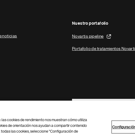
Nuestro portafolio
e noticias
Novartis pipeline
Portafolio de tratamientos Novart
Footer Site Search
b: las cookies de rendimiento nos muestran cómo utiliza
okies de orientación nos ayudan a compartir contenido
Configuració
 todas las cookies, seleccione "Configuración de