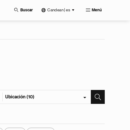
Candean | es
Buscar
Menú
Ubicación (10)