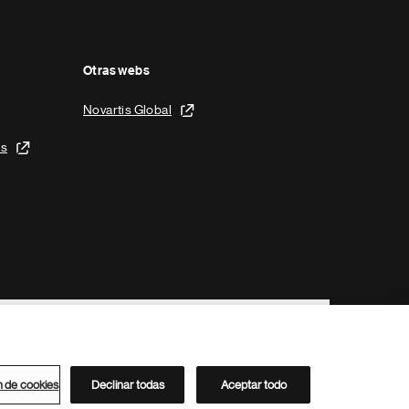
Otras webs
Novartis Global
is
n de cookies
Declinar todas
Aceptar todo
Directorio de Novartis