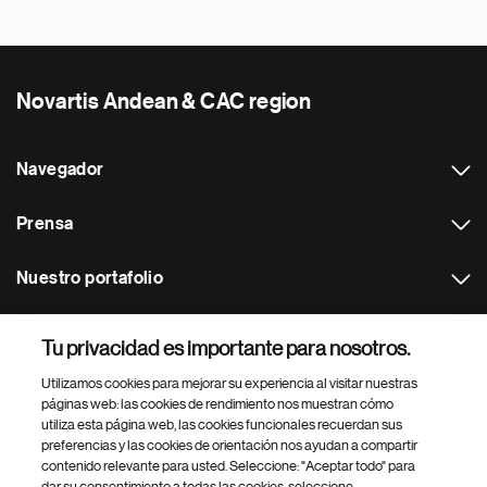
Novartis Andean & CAC region
Navegador
Prensa
Nuestro portafolio
Otras webs
Tu privacidad es importante para nosotros.
Utilizamos cookies para mejorar su experiencia al visitar nuestras
Footer Site Search
páginas web: las cookies de rendimiento nos muestran cómo
utiliza esta página web, las cookies funcionales recuerdan sus
preferencias y las cookies de orientación nos ayudan a compartir
contenido relevante para usted. Seleccione: "Aceptar todo" para
dar su consentimiento a todas las cookies, seleccione