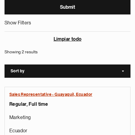
Show Filters
Limpiar todo
Showing 2 results
Sort by
Sort a
Sales Representative - Guayaquil, Ecuador
Regular, Full time
Marketing
Ecuador