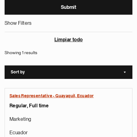
Show Filters
Limpiar todo
Showing 1 results
Sort by
Sort a
Sales Representative - Guayaquil, Ecuador
Regular, Full time
Marketing
Ecuador