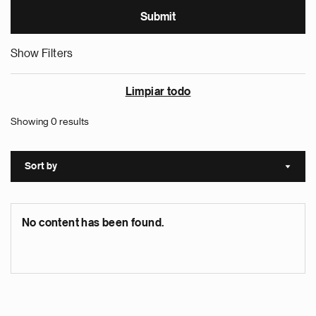
Show Filters
Limpiar todo
Showing 0 results
Sort by
Sort a
No content has been found.