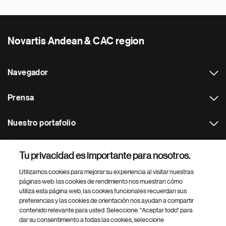
Novartis Andean & CAC region
Navegador
Prensa
Nuestro portafolio
Otras webs
Tu privacidad es importante para nosotros.
Utilizamos cookies para mejorar su experiencia al visitar nuestras
Footer Site Search
páginas web: las cookies de rendimiento nos muestran cómo
utiliza esta página web, las cookies funcionales recuerdan sus
preferencias y las cookies de orientación nos ayudan a compartir
contenido relevante para usted. Seleccione: "Aceptar todo" para
dar su consentimiento a todas las cookies, seleccione