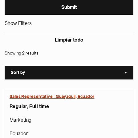
Show Filters
Limpiar todo
Showing 2 results
Sort by
Sort a
Sales Representative - Guayaquil, Ecuador
Regular, Full time
Marketing
Ecuador