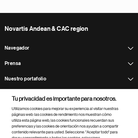
Novartis Andean & CAC region
Navegador
Prensa
Nuestro portafolio
Otras webs
Tu privacidad es importante para nosotros.
Utilizamos cookies para mejorar su experiencia al visitar nuestras
Footer Site Search
páginas web: las cookies de rendimiento nos muestran cómo
utiliza esta página web, las cookies funcionales recuerdan sus
preferencias y las cookies de orientación nos ayudan a compartir
contenido relevante para usted. Seleccione: "Aceptar todo" para
dar su consentimiento a todas las cookies, seleccione