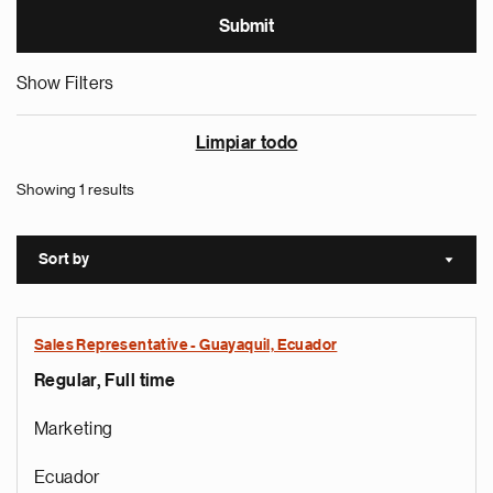
Show Filters
Limpiar todo
Showing 1 results
Sort by
Sort a
Sales Representative - Guayaquil, Ecuador
Regular, Full time
Marketing
Ecuador