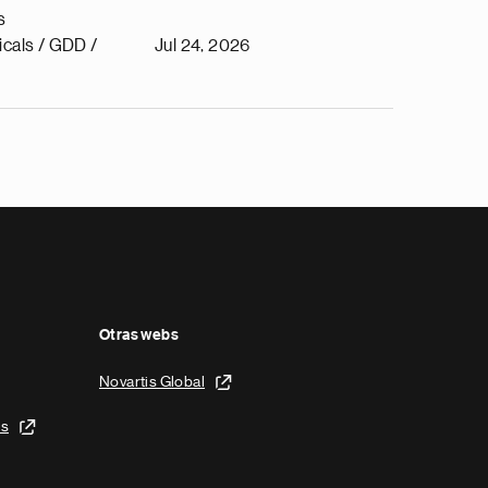
s
cals / GDD /
Jul 24, 2026
Otras webs
Novartis Global
is