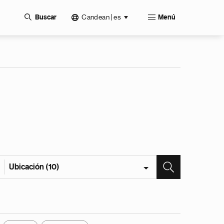
Candean | es
Buscar
Menú
Ubicación (10)