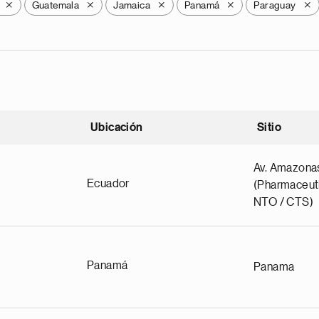
Guatemala
Jamaica
Panamá
Paraguay
X
X
X
X
X
Ubicación
Sitio
scendente
Av. Amazona
Ecuador
(Pharmaceuti
NTO / CTS)
Panamá
Panama