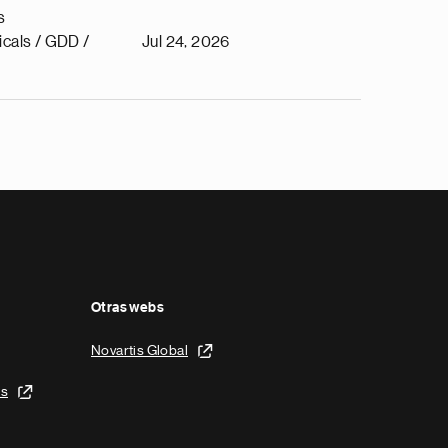
s
cals / GDD /
Jul 24, 2026
Otras webs
Novartis Global
is