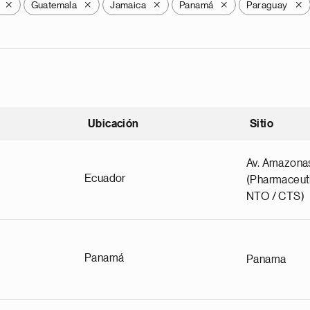
Guatemala
Jamaica
Panamá
Paraguay
X
X
X
X
X
Ubicación
Sitio
scendente
Av. Amazona
Ecuador
(Pharmaceuti
NTO / CTS)
Panamá
Panama