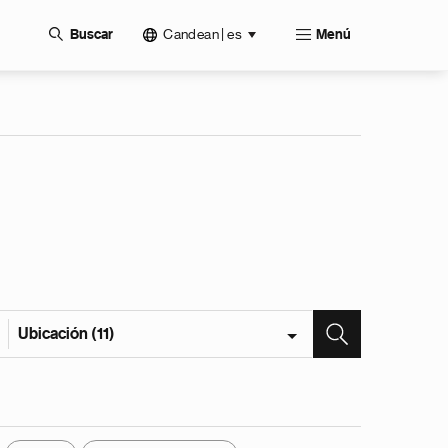
Candean | es
Buscar
Menú
Ubicación (11)