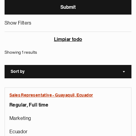
Show Filters
Limpiar todo
Showing 1 results
Sort by
Sort a
Sales Representative - Guayaquil, Ecuador
Regular, Full time
Marketing
Ecuador