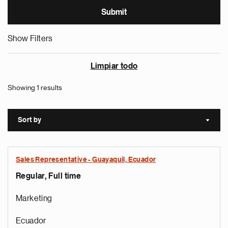
Show Filters
Limpiar todo
Showing 1 results
Sort by
Sort a
Sales Representative - Guayaquil, Ecuador
Regular, Full time
Marketing
Ecuador