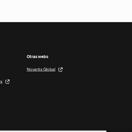
Otras webs
Novartis Global
is