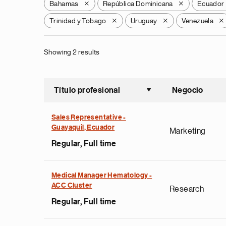
Bahamas
República Dominicana
Ecuador
X
X
Trinidad y Tobago
Uruguay
Venezuela
X
X
X
Showing 2 results
Título profesional
Negocio
Ordenar a
Sales Representative -
Guayaquil, Ecuador
Marketing
Regular, Full time
Medical Manager Hematology -
ACC Cluster
Research
Regular, Full time