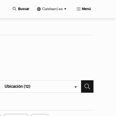
Candean | es
Buscar
Menú
Ubicación (12)