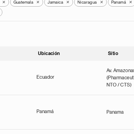
Guatemala
Jamaica
Nicaragua
Panamá
X
X
X
X
X
Ubicación
Sitio
scendente
Av. Amazona
Ecuador
(Pharmaceuti
NTO / CTS)
Panamá
Panama