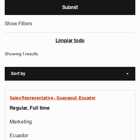
Show Filters
Limpiar todo
Showing 1 results
Sort by
Sort a
Sales Representative - Guayaquil, Ecuador
Regular, Full time
Marketing
Ecuador