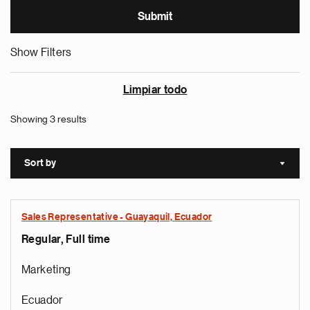
Show Filters
Limpiar todo
Showing 3 results
Sort by
Sort a
Sales Representative - Guayaquil, Ecuador
Regular, Full time
Marketing
Ecuador