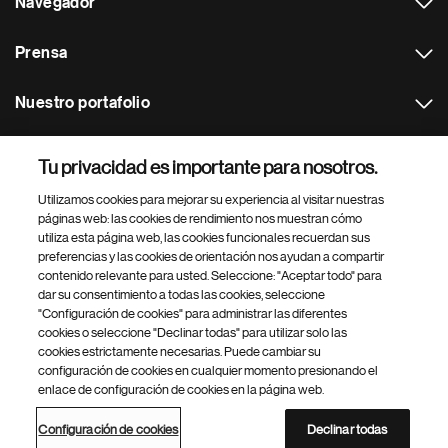
Navegador
Prensa
Nuestro portafolio
Otras webs
Tu privacidad es importante para nosotros.
Utilizamos cookies para mejorar su experiencia al visitar nuestras
Footer Site Search
páginas web: las cookies de rendimiento nos muestran cómo
utiliza esta página web, las cookies funcionales recuerdan sus
preferencias y las cookies de orientación nos ayudan a compartir
contenido relevante para usted. Seleccione: "Aceptar todo" para
dar su consentimiento a todas las cookies, seleccione
"Configuración de cookies" para administrar las diferentes
cookies o seleccione "Declinar todas" para utilizar solo las
cookies estrictamente necesarias. Puede cambiar su
Parte
© 2026 Novartis AG
configuración de cookies en cualquier momento presionando el
inferior
enlace de configuración de cookies en la página web.
Política de privacidad
Términos de uso
Accesibilidad
del
Configuración de cookies
Mapa del sitio
pie
Configuración de cookies
Declinar todas
de