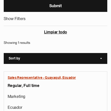
Show Filters
Limpiar todo
Showing 1 results
Sort by
Sort a
Sales Representative - Guayaquil, Ecuador
Regular, Full time
Marketing
Ecuador