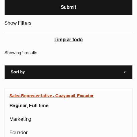
Show Filters
Limpiar todo
Showing 1 results
Sort by
Sort a
Sales Representative - Guayaquil, Ecuador
Regular, Full time
Marketing
Ecuador