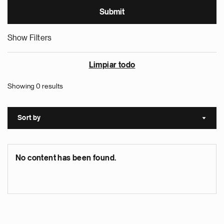
Show Filters
Limpiar todo
Showing 0 results
Sort by
Sort a
No content has been found.