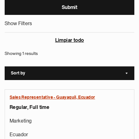
Show Filters
Limpiar todo
Showing 1 results
Sort by
Sort a
Sales Representative - Guayaquil, Ecuador
Regular, Full time
Marketing
Ecuador