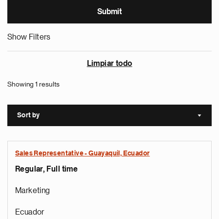
Show Filters
Limpiar todo
Showing 1 results
Sort by
Sort a
Sales Representative - Guayaquil, Ecuador
Regular, Full time
Marketing
Ecuador