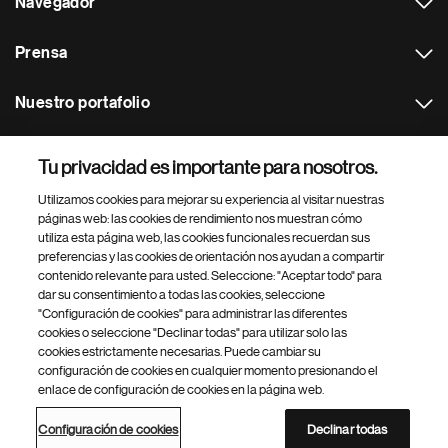
Navegador
Prensa
Nuestro portafolio
Otras webs
Tu privacidad es importante para nosotros.
Utilizamos cookies para mejorar su experiencia al visitar nuestras
Footer Site Search
páginas web: las cookies de rendimiento nos muestran cómo
utiliza esta página web, las cookies funcionales recuerdan sus
preferencias y las cookies de orientación nos ayudan a compartir
contenido relevante para usted. Seleccione: "Aceptar todo" para
dar su consentimiento a todas las cookies, seleccione
"Configuración de cookies" para administrar las diferentes
cookies o seleccione "Declinar todas" para utilizar solo las
cookies estrictamente necesarias. Puede cambiar su
Parte
© 2026 Novartis AG
configuración de cookies en cualquier momento presionando el
inferior
enlace de configuración de cookies en la página web.
Política de privacidad
Términos de uso
Accesibilidad
del
Configuración de cookies
Mapa del sitio
pie
Configuración de cookies
Declinar todas
de