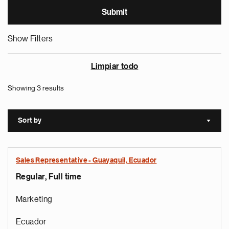
Show Filters
Limpiar todo
Showing 3 results
Sort by
Sort a
Sales Representative - Guayaquil, Ecuador
Regular, Full time
Marketing
Ecuador