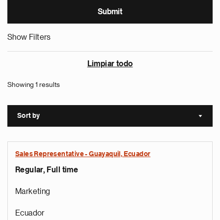
Show Filters
Limpiar todo
Showing 1 results
Sort by
Sort a
Sales Representative - Guayaquil, Ecuador
Regular, Full time
Marketing
Ecuador