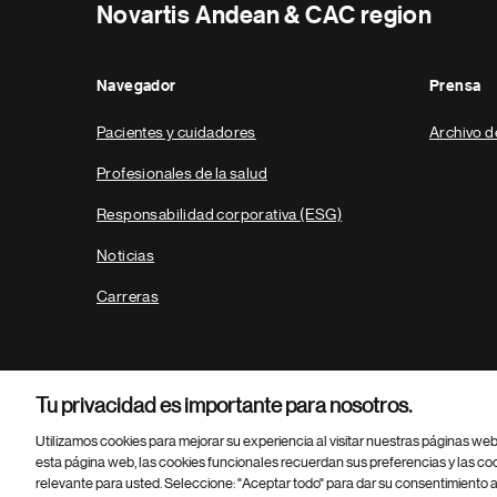
Novartis Andean & CAC region
Navegador
Prensa
Pacientes y cuidadores
Archivo d
Profesionales de la salud
Responsabilidad corporativa (ESG)
Noticias
Carreras
Tu privacidad es importante para nosotros.
Utilizamos cookies para mejorar su experiencia al visitar nuestras páginas we
esta página web, las cookies funcionales recuerdan sus preferencias y las co
relevante para usted. Seleccione: "Aceptar todo" para dar su consentimiento a
Parte
© 2026 Novartis AG