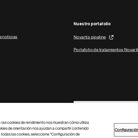
Nuestro portafolio
e noticias
Novartis pipeline
Portafolio de tratamientos Novart
Footer Site Search
b: las cookies de rendimiento nos muestran cómo utiliza
okies de orientación nos ayudan a compartir contenido
Configuració
 todas las cookies, seleccione "Configuración de