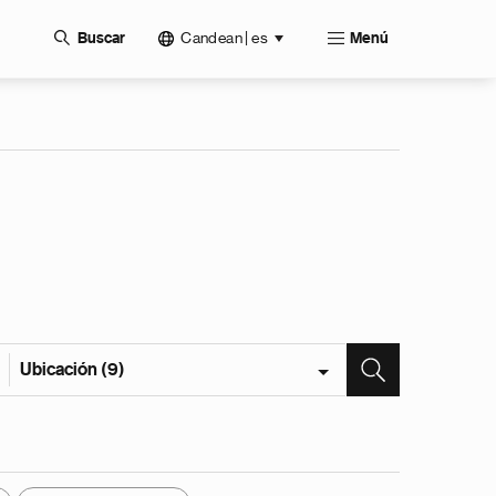
Candean | es
Buscar
Menú
Ubicación (9)