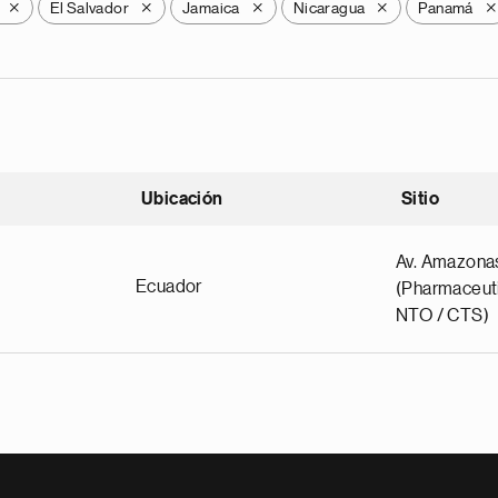
El Salvador
Jamaica
Nicaragua
Panamá
X
X
X
X
X
Ubicación
Sitio
scendente
Av. Amazona
Ecuador
(Pharmaceuti
NTO / CTS)