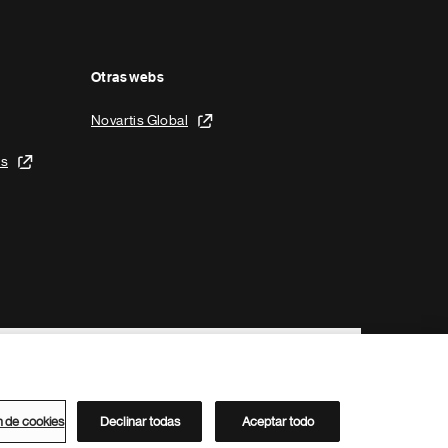
Otras webs
Novartis Global
is
n de cookies
Declinar todas
Aceptar todo
Directorio de Novartis