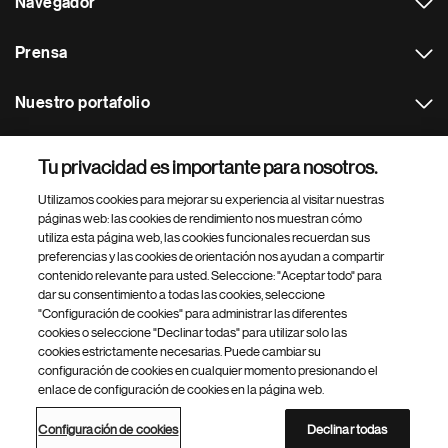
Navegador
Prensa
Nuestro portafolio
Otras webs
Tu privacidad es importante para nosotros.
Utilizamos cookies para mejorar su experiencia al visitar nuestras
Footer Site Search
páginas web: las cookies de rendimiento nos muestran cómo
utiliza esta página web, las cookies funcionales recuerdan sus
preferencias y las cookies de orientación nos ayudan a compartir
contenido relevante para usted. Seleccione: "Aceptar todo" para
dar su consentimiento a todas las cookies, seleccione
"Configuración de cookies" para administrar las diferentes
cookies o seleccione "Declinar todas" para utilizar solo las
cookies estrictamente necesarias. Puede cambiar su
Parte
© 2026 Novartis AG
configuración de cookies en cualquier momento presionando el
inferior
enlace de configuración de cookies en la página web.
Política de privacidad
Términos de uso
Accesibilidad
del
Configuración de cookies
Mapa del sitio
pie
Configuración de cookies
Declinar todas
de