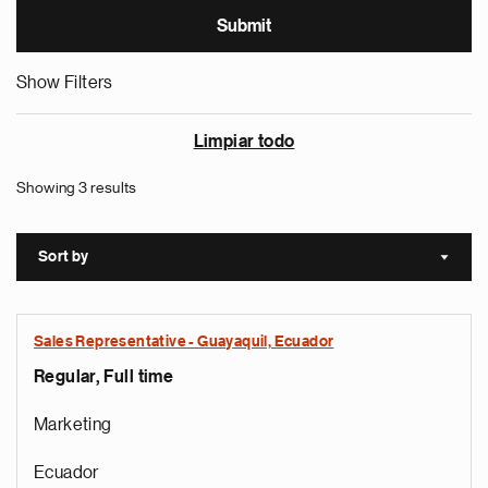
Show Filters
Limpiar todo
Showing 3 results
Sort by
Sort a
Sales Representative - Guayaquil, Ecuador
Regular, Full time
Marketing
Ecuador