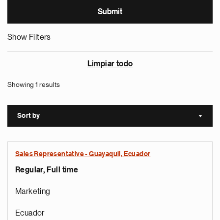
Show Filters
Limpiar todo
Showing 1 results
Sort by
Sort a
Sales Representative - Guayaquil, Ecuador
Regular, Full time
Marketing
Ecuador