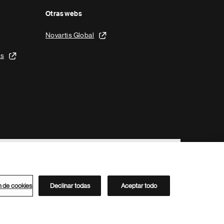
Otras webs
Novartis Global
is
n de cookies
Declinar todas
Aceptar todo
Directorio de Novartis
Este sitio está dirigido al público del clúster ACC