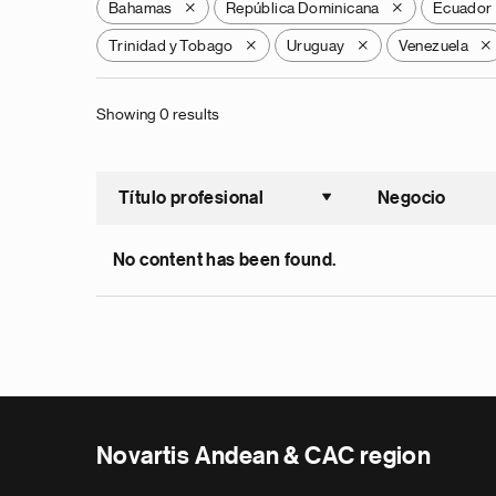
Bahamas
República Dominicana
Ecuador
X
X
Trinidad y Tobago
Uruguay
Venezuela
X
X
X
Showing 0 results
Título profesional
Negocio
Ordenar a
No content has been found.
Novartis Andean & CAC region