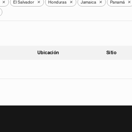
El Salvador
Honduras
Jamaica
Panamá
X
X
X
X
X
Ubicación
Sitio
scendente