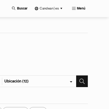
Candean | es
Buscar
Menú
Ubicación (12)