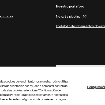
Nuestro portafolio
e noticias
Novartis pipeline
Portafolio de tratamientos Novart
Footer Site Search
b: las cookies de rendimiento nos muestran cómo utiliza
okies de orientación nos ayudan a compartir contenido
Configuració
 todas las cookies, seleccione "Configuración de
para utilizar solo las cookies estrictamente necesarias.
Configuración de cookies
Mapa del sitio
 el enlace de configuración de cookies en la página