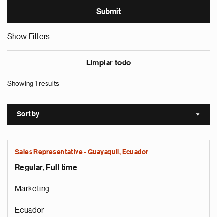
Show Filters
Limpiar todo
Showing 1 results
Sort by
Sort a
Sales Representative - Guayaquil, Ecuador
Regular, Full time
Marketing
Ecuador