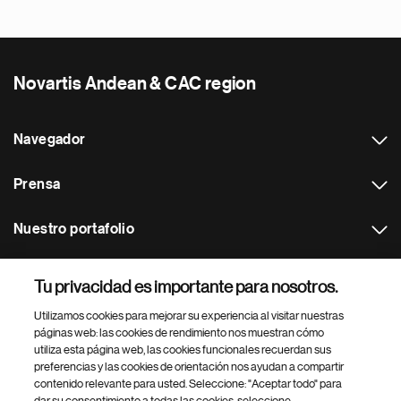
Novartis Andean & CAC region
Navegador
Prensa
Nuestro portafolio
Otras webs
Tu privacidad es importante para nosotros.
Utilizamos cookies para mejorar su experiencia al visitar nuestras
Footer Site Search
páginas web: las cookies de rendimiento nos muestran cómo
utiliza esta página web, las cookies funcionales recuerdan sus
preferencias y las cookies de orientación nos ayudan a compartir
contenido relevante para usted. Seleccione: "Aceptar todo" para
dar su consentimiento a todas las cookies, seleccione