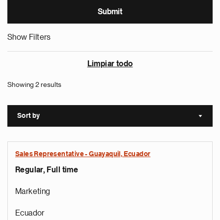
Show Filters
Limpiar todo
Showing 2 results
Sort by
Sort a
Sales Representative - Guayaquil, Ecuador
Regular, Full time
Marketing
Ecuador